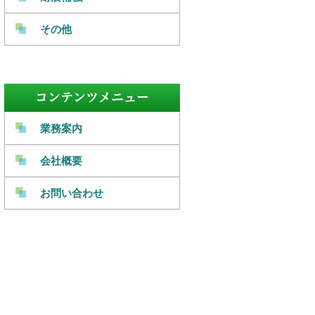
その他
業務案内
会社概要
お問い合わせ